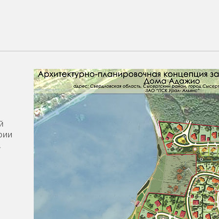
й
рии
,