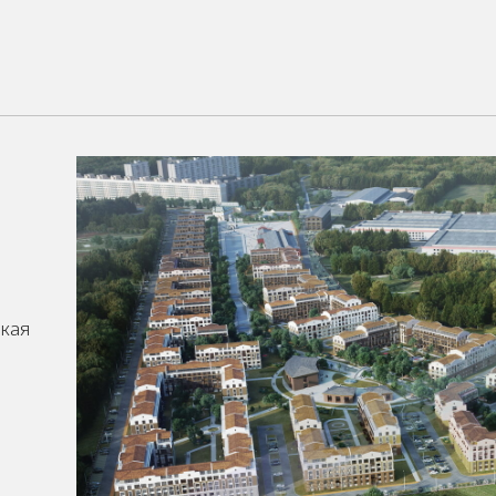
я
ская